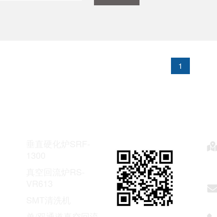
1
人気の製品です
私たちに注目してい
連
ます
垂直硬化炉SRF-
1300
真空回流炉RS-
VR613
SMT清洗机
单/双通道真空回流