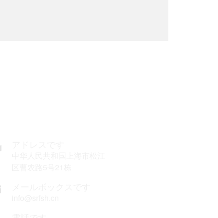
絡してきます
アドレスです
中华人民共和国上海市松江
区曹农路5号21栋
メールボックスです
info@srfsh.cn
電話です