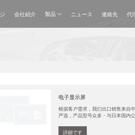
製品
ジ
会社紹介
ニュース
連絡先
代
电子显示屏
根据客户需求，我们出口销售来自
严选，产品型号众多・与日本国内
詳細です