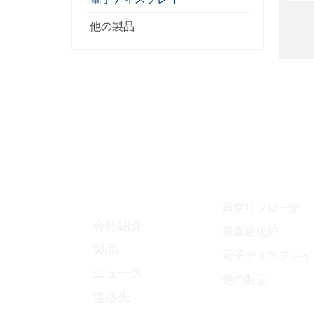
他の製品
ナビゲーションしま
製品
す
真空リフロー炉
会社紹介
垂直硬化炉
製品
電子ディスプレイ
ニュース
他の製品
連絡先